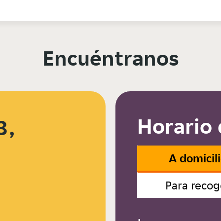
Encuéntranos
Horario 
3,
A domicil
Para recog