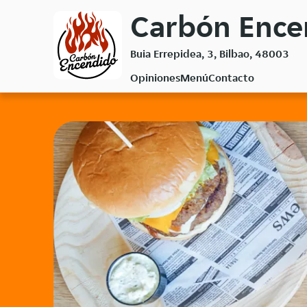
Volver
Carbón Encen
al
menú
Buia Errepidea, 3, Bilbao, 48003
principal
Opiniones
Menú
Contacto